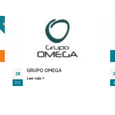
L
GRUPO OMEGA
28
Leer más
Oct
J