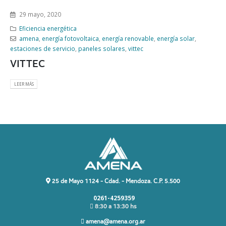
29 mayo, 2020
Eficiencia energética
amena
,
energía fotovoltaica
,
energía renovable
,
energía solar
,
estaciones de servicio
,
paneles solares
,
vittec
VITTEC
LEER MÁS
25 de Mayo 1124 - Cdad. - Mendoza. C.P. 5.500
0261-4259359
8:30 a 13:30 hs
amena@amena.org.ar