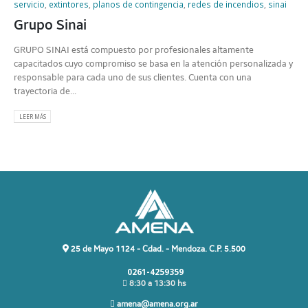
servicio
,
extintores
,
planos de contingencia
,
redes de incendios
,
sinai
Grupo Sinai
GRUPO SINAI está compuesto por profesionales altamente
capacitados cuyo compromiso se basa en la atención personalizada y
responsable para cada uno de sus clientes. Cuenta con una
trayectoria de...
LEER MÁS
25 de Mayo 1124 - Cdad. - Mendoza. C.P. 5.500
0261-4259359
8:30 a 13:30 hs
amena@amena.org.ar